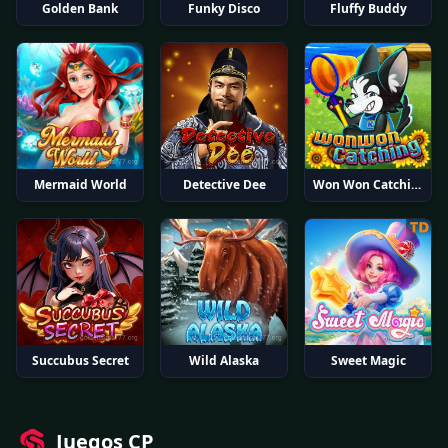
Golden Bank
Funky Disco
Fluffy Buddy
29/06/2026 JuanKar*** retiro exitoso 11,900 MXN ✅
29/06/2026 JuanN*** recibio bono 200 MXN 🎉
29/06/2026 LuisVale*** gano 12,000 MXN 🏆
29/06/2026 LuisValer*** gano 24,500 MXN 🏆
29/06/2026 JuanNa*** recibio reembolso 740 MXN 💵
Mermaid World
Detective Dee
Won Won Catching
Succubus Secret
Wild Alaska
Sweet Magic
Juegos CP