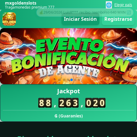
mxgoldenslots
🌐
Elegir país
Tragamonedas premium 777
Iniciar Sesión
Registrarse
29/06/2026 Lui*** retiro exitoso 1,600 MXN 🏦
Jackpot
29/06/2026 Jua*** gano 14,000 MXN 💰
8
8
,
1
8
8
,
4
9
6
29/06/2026 Luis*** recibio bono 950 MXN 🎉
29/06/2026 LuisR*** recibio reembolso 640 MXN 🔄
₲ (Guaraníes)
29/06/2026 Juan*** pego el jackpot de 170,000 MXN 🎰
29/06/2026 LuisM*** retiro exitoso 5,600 MXN 💸
29/06/2026 LuisJ*** gano 15,500 MXN 💰