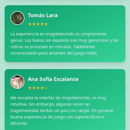
Tomás Lara
★★★★★
La experiencia en mxgoldenslots es simplemente
genial. Los bonos sin depósito son muy generosos y los
retiros se procesan en minutos. Totalmente
recomendado para amantes del juego móvil.
Ana Sofía Escalante
★★★★☆
Me encanta la interfaz de mxgoldenslots, es muy
intuitiva. Sin embargo, algunas veces las
tragamonedas tardan un poco en cargar. En general,
buena experiencia de juego con soporte técnico
eficiente.