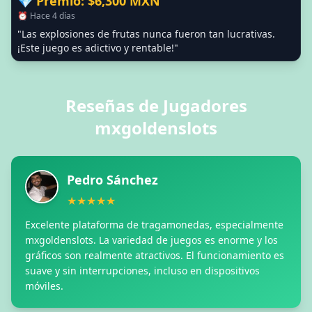
💎 Premio: $6,300 MXN
⏰ Hace 4 días
"Las explosiones de frutas nunca fueron tan lucrativas.
¡Este juego es adictivo y rentable!"
Reseñas de Jugadores
mxgoldenslots
Pedro Sánchez
★★★★★
Excelente plataforma de tragamonedas, especialmente
mxgoldenslots. La variedad de juegos es enorme y los
gráficos son realmente atractivos. El funcionamiento es
suave y sin interrupciones, incluso en dispositivos
móviles.