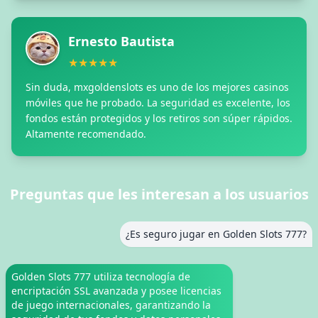
Ernesto Bautista
★★★★★
Sin duda, mxgoldenslots es uno de los mejores casinos
móviles que he probado. La seguridad es excelente, los
fondos están protegidos y los retiros son súper rápidos.
Altamente recomendado.
Preguntas que les interesan a los usuarios
¿Es seguro jugar en Golden Slots 777?
Golden Slots 777 utiliza tecnología de
encriptación SSL avanzada y posee licencias
de juego internacionales, garantizando la