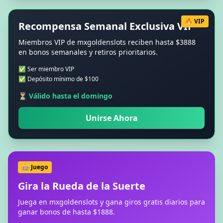
🔥 VIP
Recompensa Semanal Exclusiva VIP
Miembros VIP de mxgoldenslots reciben hasta $3888
en bonos semanales y retiros prioritarios.
✅ Ser miembro VIP
✅ Depósito mínimo de $100
⏳ Válido hasta el domingo
Unirse Ahora
🎰 Juego
Gira la Rueda de la Suerte
Juega en mxgoldenslots y gana giros gratis diarios para
ganar bonos de hasta $1888.