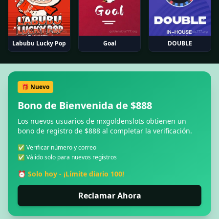
Labubu Lucky Pop
Goal
DOUBLE
🎁 Nuevo
Bono de Bienvenida de $888
Los nuevos usuarios de mxgoldenslots obtienen un
bono de registro de $888 al completar la verificación.
✅ Verificar número y correo
✅ Válido solo para nuevos registros
⏰ Solo hoy - ¡Límite diario 100!
Reclamar Ahora