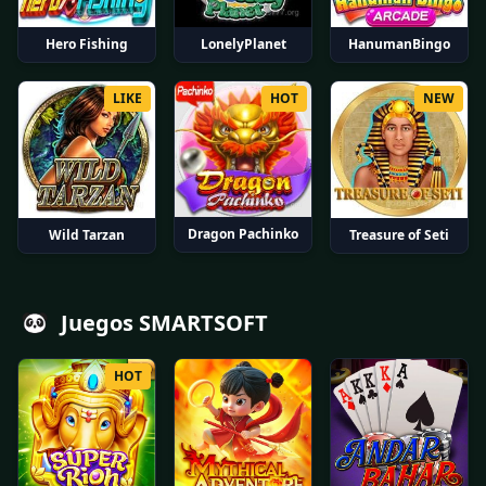
Hero Fishing
LonelyPlanet
HanumanBingo
LIKE
HOT
NEW
Dragon Pachinko
Wild Tarzan
Treasure of Seti
Juegos SMARTSOFT
HOT