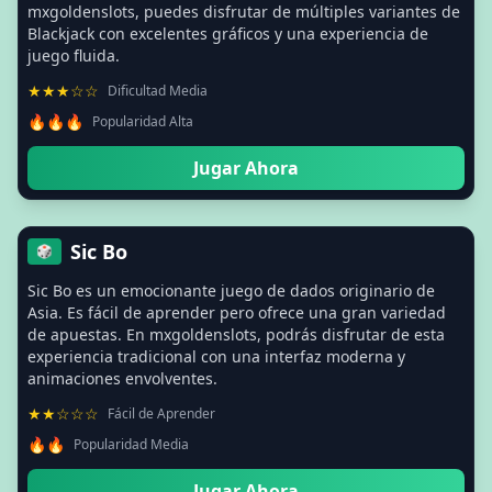
mxgoldenslots, puedes disfrutar de múltiples variantes de
Blackjack con excelentes gráficos y una experiencia de
juego fluida.
★★★☆☆
Dificultad Media
🔥🔥🔥
Popularidad Alta
Jugar Ahora
Sic Bo
🎲
Sic Bo es un emocionante juego de dados originario de
Asia. Es fácil de aprender pero ofrece una gran variedad
de apuestas. En mxgoldenslots, podrás disfrutar de esta
experiencia tradicional con una interfaz moderna y
animaciones envolventes.
★★☆☆☆
Fácil de Aprender
🔥🔥
Popularidad Media
Jugar Ahora