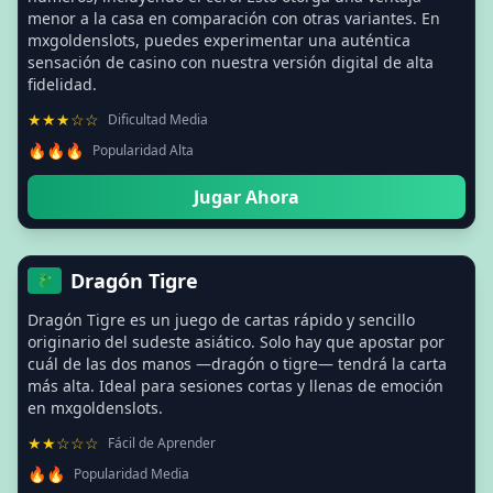
menor a la casa en comparación con otras variantes. En
mxgoldenslots, puedes experimentar una auténtica
sensación de casino con nuestra versión digital de alta
fidelidad.
★★★☆☆
Dificultad Media
🔥🔥🔥
Popularidad Alta
Jugar Ahora
Dragón Tigre
🐉
Dragón Tigre es un juego de cartas rápido y sencillo
originario del sudeste asiático. Solo hay que apostar por
cuál de las dos manos —dragón o tigre— tendrá la carta
más alta. Ideal para sesiones cortas y llenas de emoción
en mxgoldenslots.
★★☆☆☆
Fácil de Aprender
🔥🔥
Popularidad Media