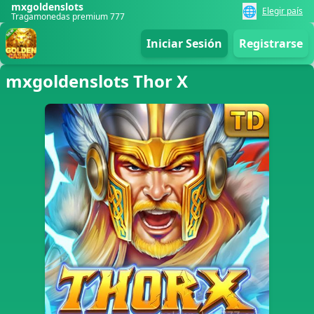
mxgoldenslots
🌐
Elegir país
Tragamonedas premium 777
Iniciar Sesión
Registrarse
mxgoldenslots Thor X