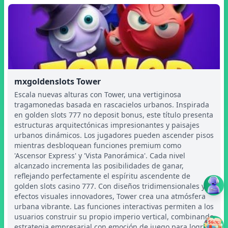
mxgoldenslots Tower
Escala nuevas alturas con Tower, una vertiginosa
tragamonedas basada en rascacielos urbanos. Inspirada
en golden slots 777 no deposit bonus, este título presenta
estructuras arquitectónicas impresionantes y paisajes
urbanos dinámicos. Los jugadores pueden ascender pisos
mientras desbloquean funciones premium como
'Ascensor Express' y 'Vista Panorámica'. Cada nivel
alcanzado incrementa las posibilidades de ganar,
reflejando perfectamente el espíritu ascendente de
golden slots casino 777. Con diseños tridimensionales y
efectos visuales innovadores, Tower crea una atmósfera
urbana vibrante. Las funciones interactivas permiten a los
usuarios construir su propio imperio vertical, combinando
estrategia empresarial con emoción de juego para lograr