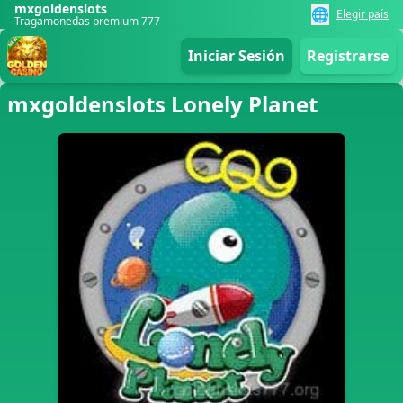
mxgoldenslots
🌐
Elegir país
Tragamonedas premium 777
Iniciar Sesión
Registrarse
mxgoldenslots Lonely Planet