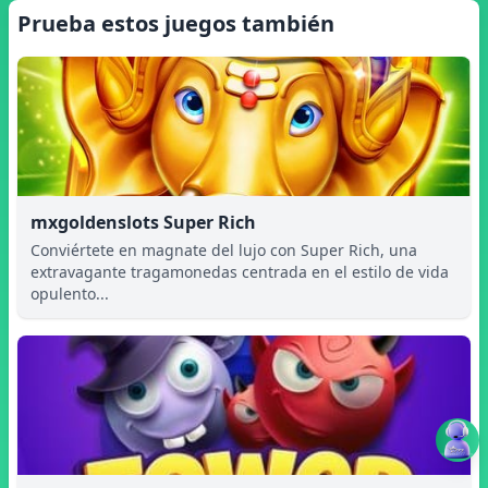
Prueba estos juegos también
mxgoldenslots Super Rich
Conviértete en magnate del lujo con Super Rich, una
extravagante tragamonedas centrada en el estilo de vida
opulento...